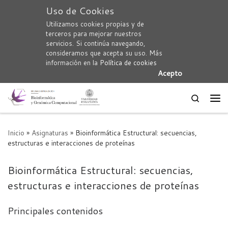
Uso de Cookies
Saltar al contenido
Utilizamos cookies propias y de
terceros para mejorar nuestros
servicios. Si continúa navegando,
consideramos que acepta su uso. Más
información en la
Política de cookies
Acepto
Search
Me
Inicio
»
Asignaturas
»
Bioinformática Estructural: secuencias,
estructuras e interacciones de proteínas
Bioinformática Estructural: secuencias,
estructuras e interacciones de proteínas
Principales contenidos