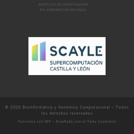
© 2026
Bioinformática y Genómica Computacional
– Todos
los derechos reservados
Funciona con
WP
– Diseñado con el
Tema Customizr