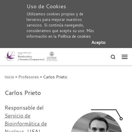
Uso de Cookies
Saltar al contenido
Utilizamos cookies propias y de
terceros para mejorar nuestros
servicios. Si continúa navegando,
consideramos que acepta su uso. Más
información en la
Política de cookies
Acepto
Search
Me
Inicio
»
Profesores
»
Carlos Prieto
Carlos Prieto
Responsable del
Servicio de
Bioinformática de
Nucleus
, USAL.